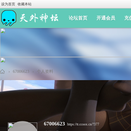
设为首页
收藏本站
论坛首页
开通会员
充
›
67006623
›
个人资料
手
67006623
https://tt.ccoox.cn/?377