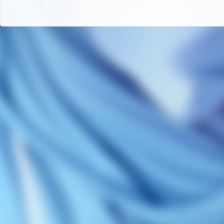
码
-
游