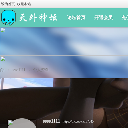
设为首页
收藏本站
论坛首页
开通会员
充
›
ssss1111
›
个人资料
手
ssss1111
https://tt.ccoox.cn/?545