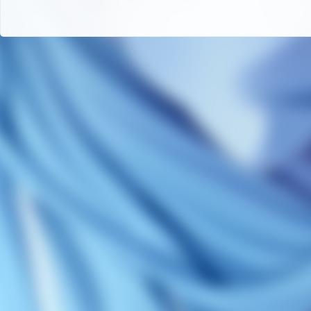
码
-
游