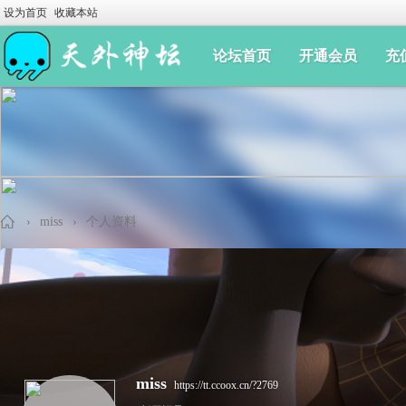
设为首页
收藏本站
论坛首页
开通会员
充
›
miss
›
个人资料
手
miss
https://tt.ccoox.cn/?2769