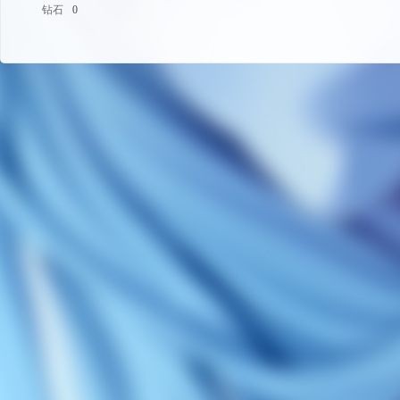
钻石
0
码
-
游