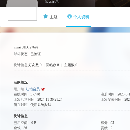
暂无记录
主题
个人资料
游
miss
(UID: 2769)
邮箱状态
已验证
统计信息
好友数 0
|
回帖数 8
|
主题数 0
源
活跃概况
用户组
红钻会员
在线时间
3 小时
注册时间
2023-5-1
上次活动时间
2024-11-30 21:24
上次发表时间
202
所在时区
使用系统默认
统计信息
已用空间
0 B
积分
95
金钱
36
贡献
2