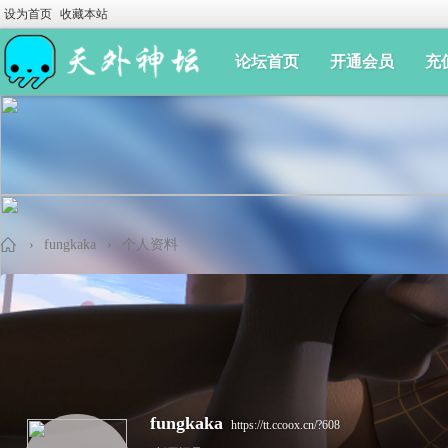
设为首页
收藏本站
论坛首页
开通会员
充
›
fungkaka
›
个人资料
手
fungkaka
https://tt.ccoox.cn/?608