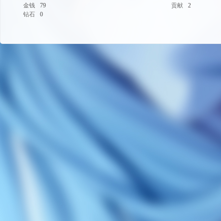
金钱
79
贡献
2
钻石
0
码
-
游