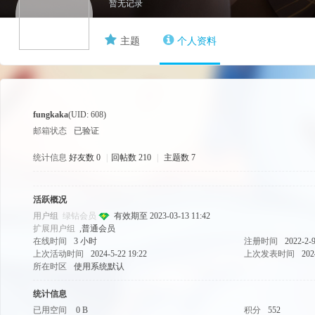
暂无记录
主题
个人资料
游
fungkaka
(UID: 608)
邮箱状态
已验证
统计信息
好友数 0
|
回帖数 210
|
主题数 7
源
活跃概况
用户组
绿钻会员
有效期至 2023-03-13 11:42
扩展用户组
,普通会员
在线时间
3 小时
注册时间
2022-2-9
上次活动时间
2024-5-22 19:22
上次发表时间
202
所在时区
使用系统默认
统计信息
已用空间
0 B
积分
552