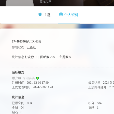
暂无记录
主题
个人资料
游
1744033462
(UID: 665)
邮箱状态
已验证
统计信息
好友数 0
|
回帖数 225
|
主题数 5
源
活跃概况
用户组
绿钻会员
注册时间
2021-12-10 17:40
最后访问
2024-5-2
上次发表时间
2024-5-26 11:41
上次邮件通知
202
统计信息
已用空间
0 B
积分
584
金钱
64
贡献
1
钻石
0