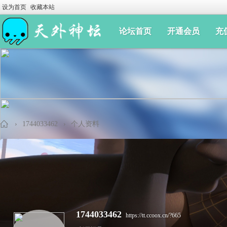
设为首页
收藏本站
论坛首页
开通会员
充
›
1744033462
›
个人资料
手
1744033462
https://tt.ccoox.cn/?665