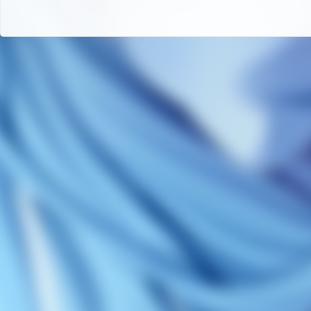
码
-
游